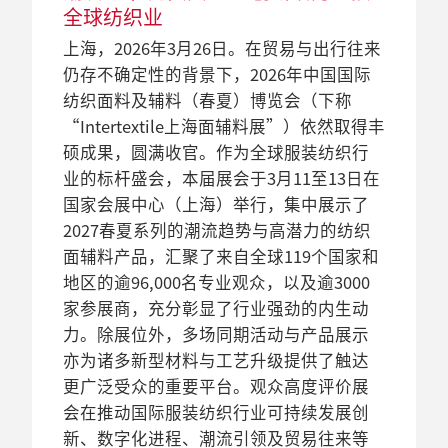
全球纺织业
家参展商
高度赞誉
续发展的最新成果
排
Intertextile上海面辅料展买家数量
全球嘱目的中国国际纺织面料及辅料（春
为响应中国政府的防疫政策，原定于4月14
再下一城──中国国际纺织面料及辅料
增长了15％，再创新高
上海，2026年3月26日。在贸易与出行往来
上海，2025年3月28日。在迎接来自131个
上海，2024年3月21日。随着中国国际纺织
夏）博览会（下称“Intertextile上海面辅料
至16日举行的中国国际纺织面料及辅料
作为全球服装纺织品行业于今个春夏季的
原定于3月举行的三场纺织品展–中国国际
（春夏）博览会（下称Intertextile上海面辅
仍存不确定性的背景下，2026年中国国际
国家和地区的近95,000名观众（2024年：
面料及辅料（春夏）博览会（Intertextile上
展”）于2023年3月30日顺利落下帷幕。这
（春夏）博览会 （Intertextile上海面辅料
主要采购平台，中国国际纺织面料及辅料
纺织面料及辅料（春夏）博览会
料展）买家人数达15%的增长，共计有
纺织面料及辅料（春夏）博览会（下称
近90,000名观众; 来自116个国家和地区）
海面辅料展）于3月8日在国家会展中心
是本年度国内第一场汇聚整个纺织供应链
展）及中国国际纺织纱线（春夏）展览会
（春夏）博览会（Intertextile上海面辅料
（Intertextile上海面辅料展）、中国国际纺
94,661名来自110个国家和地区的买家出席
2018年3月8日
“Intertextile上海面辅料展”）依然取得丰
过后，全球服装旗舰盛会 — 中国国际纺织
（上海）正式落下帷幕，为期三天的跨境
的行业盛会。为期三天的展会迎来近3,000
（yarnexpo春夏纱线展）将会并入两展的
展）在上周3月17至19日圆满举行，迎来近
织纱线（春夏）展览会 （yarnexpo春夏纱
了此次盛会[1] （2018年：82,314位, 104个
历来规模最大的春季Intertextile上
硕成果，圆满收官。作为全球服装纺织行
面料及辅料（春夏）博览会（Intertextile上
商贸接洽、同期活动、以及多个 2025春夏
家来自22个国家和地区的参展商，以及近
秋冬展，于2022年8月29至31日在国家会展
2,600家来自17个国家和地区的参展商，以
线展）以及中国国际家用纺织品及辅料
国家和地区），进一步巩固展会作为全球
海面辅料展周三开幕
业的标杆盛会，本届展会于3月11至13日在
海面辅料展）于3月13日正式落幕，同时标
流行趋势区亦告圆满结束。本届展会的规
100,000个来自101个国家和地区的买家 ，
中心（上海）举办。中国国际家用纺织品
及80,553位买家。Intertextile上海面辅料展
（春夏）博览会（Intertextile上海家纺展）
纺织品旗舰展的独特地位。一系列高质、
国家会展中心（上海）举行，集中展示了
志着2026春夏服装面辅料采购季成功结
模达190,000平方米，横跨七大展厅。受惠
在这优质的商贸平台上共享中国纺织市场
及辅料（春夏）博览会（Intertextile上海家
的实体展会结合了线上及跨平台方案，广
受2019新冠肺炎疫情影响需延期举办。今
多样及创新的产品成功吸引了来自全球各
2027春夏系列的潮流趋势与高潜力的纺织
束。在国家会展中心（上海）内，买家与
于政府进一步放宽签证条件，展会逾3,000
机遇。作为享誉全球的纺织品旗舰展，
纺展）也将于同一展期举行。
受好评。
天，主办方宣布Intertextile上海面辅料展及
地的买家，六个展馆的通道里，买家络绎
2018年3月8日
面辅料产品，汇聚了来自全球119个国家和
来自25个国家和地区的3,100多家参展商建
家展商当中，海外展商数目比上届增加了
Intertextile上海面辅料展呈现了多样化的产
yarnexpo纱线展将与大湾区国际纺织面料
不绝。现场此起彼落的订单更是冲淡了业
业内采购经验一网打尽：
地区的逾96,000名专业观众，以及逾3000
立联繫，众多行业同仁齐聚一堂，表现出
22.9%。特别值得注意的是，本届展会迎来
品和技术，同期活动为与会者提供观展以
及辅料博览会（Intertextile深圳面辅料展）
内对经济放缓和贸易纠纷的担忧，并进一
Intertextile上海面辅料展同期活动
2022年3月15日
2021年3月16日
家参展商，充分彰显了行业强劲的内生动
对商贸前景充满信心。展会的亮点包括可
了来自116个国家和地区的近9万名观众，
外丰富的行业资讯，与展会同期举办的
及首届大湾区国际纺织纱线博览会
步印证在Intertextile上海面辅料展有着无限
中国国际纺织面料及辅料（春夏）博
近2,600家参展商齐聚Intertextile上
超过40场研讨会、专题小组会议会和数码
力。除展位外，多场同期活动与产品展示
持续发展专区（Econogy Hub）首次登陆
其中海外观众同比增长99%；第二和第三天
yarnexpo春夏纱线展及Intertextile上海春
（yarnexpo深圳纱线展）合并举办，展览
机遇。
览会 把握市场大势 带来更多可持续
海面辅料展 本周三欢迎业界人士到
印花论坛。
亦为诸多新型材料与工艺升级提供了触达
春夏展；春季展会史上规模最大的日本展
的回头率更高达87%，比往年大幅增加，展
夏家纺展也提升了买家的采购体验。
日期为7月15至17日，而原本上海展的参展
发展和功能性面料
临
更广泛受众的重要平台。观众高度评价展
团、中国香港展团和法国展区；13场可持
现了国际买家庞大的采购意向。与此同
商可选择改为参加深圳展；至于Intertextile
2019年3月8日
今年，可持续和运动休闲产品将继续主导
全球服装纺织品旗舰中国国际纺织面料及
会在推动国际服装纺织行业可持续发展创
续发展论坛（Econogy Talks）；以及为功
时，国内买家也具有十分旺盛的国内外纺
上海春夏家纺展的参展商则可选择参加将
2018年3月5日
全球纺织品旗舰展：Intertextile上
2023年3月24日
时尚和服装行业发展趋势。中国国际纺织
辅料（春夏）博览会（Intertextile上海面辅
新、数字化进程、潮流引领及贸易往来等
能性面料而增设的两大展示区。
织品需求，其中以奢侈、可持续，及功能
于8月24至26日举行的秋冬展。