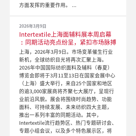
Intertextile上海面辅料展的欧洲供
纺织业界期盼已久的盛宴 –
海面辅料展准备就绪 下周盛大开幕
面料及辅料（春夏）博览会将于4月14日至
料展）将在本星期开幕，展期为3月17至19
方面发挥的重要作用。
性纺织品的需求尤为殷切。
应商：中国买家采购优质与时尚产品
Intertextile 上海面辅料展将于周二
16日在上海盛大开幕，为全球买家带来符
日。近2,600名来自17个国家和地区的参展
中国国际纺织面料及辅料（春夏）博览会
的首选地
开幕
2025年3月7日
2020年2月3日
合市场趋势的创新产品。本届展会的可持
商将齐聚国家会展中心（上海），产品涵
（Intertextile上海面辅料展）将于下周二在
Intertextile上海面辅料春夏展下周
法兰克福展覧有限公司宣布原定三月
2026年3月9日
2024年3月4日
可持续粘胶纤维供应商在华达成新合作。
中国国际纺织面料及辅料（春夏）博览会
续发展专区、跃动牛仔区等产品展区將展
盖了纺织业供应链的所有环节。每一位买
国家会展中心（上海）开幕，展会从3月12
Intertextile上海面辅料展本周启幕
盛大启幕 同期活动纷呈 展会亮点丰
本周Intertextile上海面辅料春夏展
的上海纺织品展会将延期举行
将于下周二于国家会展中心（上海）盛大
示服装行业的创新绿色面料、纤维和解决
家都可以透过结合线上和跨平台的解决方
日至14日举行，为期三天。本届展会参展
︰同期活动亮点纷呈，紧扣市场脉搏
富
同期活动丰富多样 探讨热门议题 助
开幕。在经历了一段时间的停顿，纺织业
方案。用于运动和户外服装的高性能面料
案以及实体展会，在展会提供的广泛产品
考虑到目前新型冠状病毒感染肺炎的疫
商约3300家，来自23个国家和地区为来自
力国际纺织行业发展
上海，2026年3月9日。市场变革催生行业
上海，2025年3月7日。作为服装面料界的
界都翘首以待展会的来临。同时，中国放
将在功能面料区展出。
种类和服务中找到各自所需。
情，法兰克福展覧今天宣布延期举办旗下
世界各地的买家展示最新的产品和服务。
新机，全球纺织目光将再次汇聚上海。
璀璨盛事，中国国际纺织面料及辅料（春
上海，2024 年 3 月 4 日。本届Intertextile
宽旅行限制也促进了海外与国内的参展商
三场原定于3月11至13日在国家会展中心
各个展团及产品专区都增添了新的海外参
2026年中国国际纺织面料及辅料（春夏）
夏）博览会（Intertextile上海面辅料展）将
上海面辅料春夏展将于 3 月 6 至 8 日在国
与买家的面对面交流和合作。展会将于
（上海）举行的纺织品展会，相关展会包
展商共同成就这场全球服装纺织品旗舰
2022年1月18日
2021年3月11日
博览会即将于3月11至13日在国家会展中心
于3月11至13日在上海国家会展中心的七大
家会展中心（上海）举行。作为中国乃至
2023年3月28日至30日举行，近3,000家参
括：中国国际纺织面料及辅料（春夏）博
展。
‘连结’为Intertextile潮流导向
Intertextile上海面辅料展下周开幕
（上海）盛大举行，来自25个国家和地区
展馆恢弘启幕。这一业界旗舰展会汇聚超
全球买家最为重视的采购盛事之一，展会
展商将重磅亮相，展出各种面料和辅料。
览会 （Intertextile上海面辅料展）、中国
2023年春夏面辅料趋势主题
提供业内最全面采购体验
的逾3,000家展商将齐聚七大展厅，呈现行
过3,100家参展商，展示时尚面料与辅料和
获超过 3,000 家参展商支持，在占地
一系列的研讨会、论坛和小组讨论将在展
国际纺织纱线（春夏）展览会 （yarn expo
2019年3月7日
疫情让我们终于找到寻求已久的紧密连
随着下一届中国国际纺织面料及辅料（秋
业前沿风貌。展会将围绕时尚趋势、功能
功能性时装，聚焦可持续发展和数字化转
190,000 平方米的 7 个展馆中共聚交流。展
会期间精彩上演，进一步推动行业发展。
春夏纱线展）以及中国国际家用纺织品及
Intertextile上海面辅料展 开启2020
结。一个美丽的、交织在一起的社群和自
冬）博览会（Intertextile上海面辅料展）日
面料、可持续发展、未来纺织四大主题，
型等前沿领域。多场同期活动在展会期间
会期间将举办 35 场研讨会、论坛和专题小
辅料（春夏）博览会（Intertextile上海家纺
春夏风尚 引领未来十年时尚潮流
然网络，透过科技获得提升—‘连结’成
益临近，今年的春夏展将为观众带来全方
推出一系列丰富的同期活动。其中，
纷呈上演，辉映可持续发展与数字化转型
组会议，以一系列主题吸引大批观众驻足
展）。
为2023年春夏面辅料趋势的主题。中国国
位、综合性的采购体验。展会以其多样化
“步入新纪元，科技创新和个人体验将会
Intertextile流行趋势区、热门专题研讨会、
等热门主题，力求全方位、多角度地呈现
参与，当中包括流行趋势、市场信息及营
2023年3月13日
际纺织面料及辅料（春夏）博览会
的产品而闻名，无论是牛仔、配饰、可持
变得不可分割。”最新一期的Intertextile潮
专题小组会议，以及多个特色展示区，将
服装面料世界的无限精彩，释放科技赋能
销策略、可持续发展议题以及技术等领
2020年1月15日