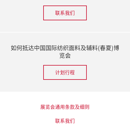
自57个国家及地区的80,000名专业买家，
本届展会有望继续助力业内人士挖掘行业
联系我们
的潜在机遇。
如何抵达中国国际纺织面料及辅料(春夏)博
览会
计划行程
展览会通用条款及细则
联系我们