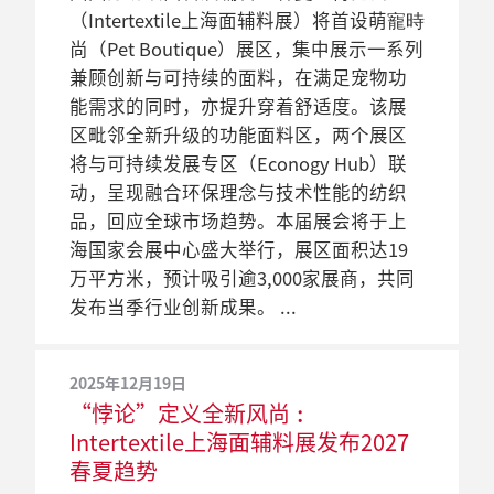
制造过程中，创新已经成为一个关键字。
行的展会，包括：中国国际纺织面料及辅
求，包括可持续发展解决方案、功能性面
（Intertextile上海面辅料展）将首设萌寵時
了不少关注。今年春天，展会将继续把握
辅料视界、可持续发展专区、跃动牛仔、
随着中国年轻一代对环保创新产品的渴求
料（春夏）博览会 （Intertextile上海面辅
料、数码印花、辅料以及永不过时的牛仔
尚（Pet Boutique）展区，集中展示一系列
优势，于可持续发展专区、功能面料区及
数码印花专区、功能面料区等。
日增，即将于3月28日至30日在上海国家会
料展）、中国国际家用纺织品及辅料（春
面料。此外，展会的同期活动，包括参展
兼顾创新与可持续的面料，在满足宠物功
场内各处，充分展示相关面料。
展中心启幕的中国国际纺织面料及辅料
夏）博览会（Intertextile上海家纺展）以及
商举办的研讨会，將为观众提供多样化的
能需求的同时，亦提升穿着舒适度。该展
2023年12月27日
（春夏）博览会 (Intertextile上海面辅料
中国国际纺织纱线（春夏）展览会
体验，深入了解行业最新动向与法规制
区毗邻全新升级的功能面料区，两个展区
Intertextile 潮流导向委员会 引领行
2024年12月17日
展)，为供应商进军中国快速增长的市场做
（yarnexpo春夏纱线展），新展期将另行
度。
将与可持续发展专区（Econogy Hub）联
Intertextile潮流导向委员会揭示最
业进入2025年春夏“起伏跌宕”的
铺垫；同时，全球买家可在可持续发展专
公布。
动，呈现融合环保理念与技术性能的纺织
新流行趋势 以“我-是我”为题打造
时尚国度
区、跃动牛仔区、功能面料区等产品区域
品，回应全球市场趋势。本届展会将于上
2026年春夏时尚
2019年1月30日
上海，2023 年12月27日。中国国际纺织面
发掘最新的产品与技术。
海国家会展中心盛大举行，展区面积达19
新参展商将于Intertextile上海面辅
2021年1月7日
上海，2024年12月17日。我们的世界在迅
料及辅料（春夏）博览会（Intertextile上海
万平方米，预计吸引逾3,000家展商，共同
2022年春夏面辅料趋势主题为「安
料春夏展的产品专区和国家地区展团
速进化，人类和物件的价值和个性却岿然
面辅料展）将以“起伏跌宕”为题，向纺
发布当季行业创新成果。
全感」
登场
2022年12月30日
不动。因此，培养出独特个性对我们来说
织品业界展示一个错综复杂的时尚新世
春夏Intertextile上海纺织品展及
根据Intertextile潮流导向委员会，后疫情时
中国国际纺织面料及辅料博览会（下称
至关重要。顺应这种风尚，由四大国际知
界。从 2024年3月6至8日，观众可在
Yarnexpo纱线展将延期三周至3月底
2025年12月19日
代面辅料趋势的主题将围绕「安全感」，
Intertextile上海面辅料展）将于3月12日至
名潮流预测专家组成的Intertextile潮流导向
Intertextile上海面辅料展的流行趋势区中，
举办
“悖论”定义全新风尚︰
而四个潮流趋势将于2022年春夏季代表这
14日举行，从展会的最新动态中不难发现
委员会，以“我–是我（I-dentities）”作
游走于样式丰富的时尚面料。展区内涵盖
Intertextile上海面辅料展发布2027
鉴于中国疫情防控措施的进一步放宽，中
个主题：基本要素、诗意、天堂及炫耀。
一些关键词反复出现 — 全新、全面、优
为主题，揭开2026年春夏流行趋势的序
四个不同的流行趋势主题︰优雅、沉浸、
春夏趋势
国国际纺织面料及辅料（春夏）博览会
中国国际纺织面料及辅料（春夏）博览会
质，它们共同描绘了展会蓬勃发展的前
幕。中国国际纺织面料及辅料（春夏）博
转换，以及呼唤。流行趋势区将设于国家