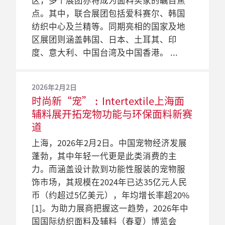
区，多个展团亦将成为面料买家的瞩目焦
地区的供应商一同共襄盛举。
率
（春夏）博览会在国家会展中心（上海）
的欧洲面料到创新图案设计，国际参展商
2019年度的两场中国国际纺织面料及辅料
活的采购方案。展会于3月12日至14日举
点。其中，联合展团包括爱科赛尔、韩国
2025年2月7日
中国奢侈品市场近年来不断扩大，消费者
同期举办。
将以优质、丰富的产品满足买家的采购需
博览会（下称Intertextile上海面辅料展）创
行，汇集来自世界各地的供应商，产品琳
纺织中心及兰精等。同期亮相的国家及地
Intertextile上海面辅料春夏展公布
2024年2月8日
对高品质的高端服饰、定制服务和独特图
求。展会比原定日期稍微推迟，现改为于
下新辉煌：春夏展和秋冬展观众数量均增
琅满目，满足各种采购需求，例如少批量
区展团则涵盖韩国、日本、土耳其、印
重点展商，功能性和可持续面料将成
Intertextile上海面辅料展将紧贴市
案设计的需求不断增加。在此背景下，定
2021年3月17至19日在国家会展中心举行，
长15%；产品种类、展会质量与创新方面获
订单、需要快速交货的订单和定制产品
度、意大利、中国台湾及中国香港。
展会焦点
场需求，刮起可持续运动时装风潮
2021年12月10日
于2023年3月28日至30日在国家会展中心
并将与中国国际家用纺织品及辅料（春
得了热烈反响。在今年9月份举办的第25届
等。现在观众可随时查看参展商名单，为
Intertextile上海面辅料展公布明年3
上海，2025年2月7日。云集超过3,000家展
上海，2024年2月8日。全球服装行业非常
（上海）举办的中国国际纺织面料及辅料
夏）博览会（Intertextile上海家纺展）、中
秋冬展大获成功之后，下一届春夏展将于
观展行程预先做好准备。
月春夏展展期
2026年2月2日
商、展出面积达190,000平方米的中国国际
注重环保。时至今日，与环保相关的创新
（春夏）博览会（Intertextile上海面辅料
国国际纺织纱线（春夏）展览会
2020年3月11日至13日在上海国家会展中心
时尚新“宠”︰Intertextile上海面
2021中国国际纺织面料及辅料（春夏）博
纺织面料及辅料（春夏）博览会
解决方案已渗透至整个价值链。而在即将
展）将针对市场需求完善展会布局规划，
（yarnexpo春夏纱线展）、中国国际服装
举办。届时，全球纺织品供应商和买家将
辅料展开拓宠物功能与环保面料新赛
2019年3月1日
览会（Intertextile上海面辅料展）迎来了来
（Intertextile上海面辅料展）即将在上海国
举行的中国国际纺织面料及辅料（春夏）
中外展商将井井有条地以区域及产品细
服饰博览会（CHIC）及PH Value中国国际
在此业内享有盛誉的采购平台再次挖掘新
全新可持续发展及功能性面料亮相
道
自17个国家及地区近2,600家展商，以及来
家会展中心举行，大力推广各类纺织产品
博览会（Intertextile上海面辅料展）上，参
分，为买家提供便捷的采购体验，创造更
针织（春夏）博览会同期举办。
潜力，探寻新机遇。
Intertextile上海面辅料展
自57个国家及地区超过80,000位买家。下
上海，2026年2月2日。中国宠物经济发展
和服务。就如大部分产业一样，纺织界致
展商也将展示一系列可持续纺织品、辅料
多合作契机。
一届春夏展将于2022年3月9至11日在国家
本年度中国国际纺织面料及辅料（春夏）
蓬勃，其中年轻一代更是此类消费的主
力打造可持续未来，并在相关方面取得了
和解决方案，从有机棉纤维到再生涤纶拉
2021年2月22日
会展中心（上海）举行，以支持全球纺织
博览会(Intertextile面辅料展)将于3月12日
力。而涵盖设计款到功能性服装的宠物服
更长足的发展。事实上，此一趋势已充分
链等，全方位展示各类型产品。展会将于
春夏Intertextile上海纺织品展及
2023年2月21日
服装业的复苏、信息交流以及在应对气候
至14日在上海举办，逾3,000家来自20多个
饰市场，其规模在2024年已达35亿元人民
落实到整个纺织链中，而要数其中一项潜
2024年3月6至8日在国家会展中心（上海）
Intertextile上海面辅料展现可持续
yarnexpo纱线展将延期举行
变化方面取得进展。
国家和地区的参展商，将展示各式各样的
币（约超过5亿美元），年均增长率超20%
力发展，还得提及功能性纺织品使用越来
盛大举行，规模将达190,000平方米，吸引
发展及功能性面料高科技
为响应当地政府相关部门的指引，主办单
纺织品类别，从时尚到科创领域，一应俱
[1]。为助力展商把握这一趋势，2026年中
越多可回收材料和生物基纤维的转变。在
超过3,000家国内外参展商齐集七大展厅，
在探索可持续发展和功能性面料的开发及
位决定推迟以下三场原定于3月10至12日举
全。产品专区多元化，迎合市场不同的需
国国际纺织面料及辅料（春夏）博览会
最近几届展会中，可持续功能性产品受到
而场内更设有多个主要特色展区，包括：