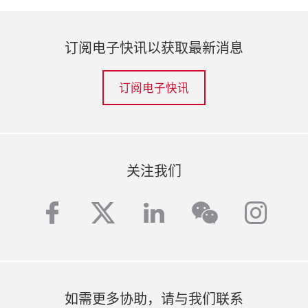
落實參展Intertextile上海面辅料展，这可视
功不仅充分印证其作为行业翘楚的地位，
为市场正在回暖的关键信号之一。作为展
同时为参展商与买家在不断增长的市场中
订阅电子快讯以获取最新消息
示最新创新成果的纺织业盛会，我们期望
缔造商贸与采购的新机遇。展会期间同期
展会秉承为行业构建商贸平台的宗旨，进
举办的缤纷增值活动将助力展会参与者拓
一步支持市场复苏。”
展广泛的跨境商贸网络。
订阅电子快讯
2022年10月10日
Intertextile上海面辅料春夏展3月回
归 助力纺织服装业复苏
关注我们
中国国际纺织面料及辅料（春夏）博览会
facebook
twitter
linkedin
inst
wechat
（Intertextile上海面辅料展）将于2023年3
月8至10日在国家会展中心（上海）举行。
尽管全球经济仍待复苏，中国依然是全球
纺织品最大市场及出口国之一，为行业带
来不可估量的商机。上届展会共计吸引来
如需更多协助，请与我们联系
自17个国家及地区的约2,600家参展商及来