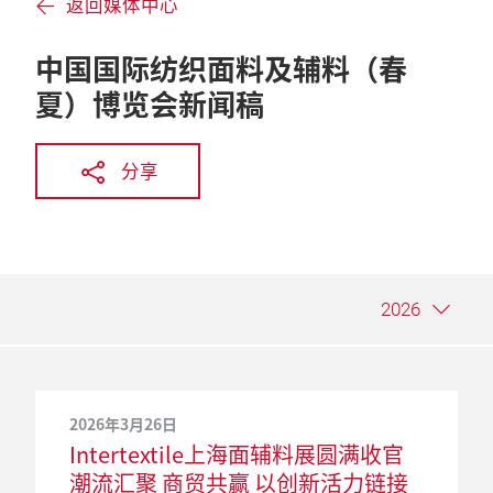
返回媒体中心
中国国际纺织面料及辅料（春
夏）博览会新闻稿
分享
2026
2026年3月26日
2025年3月28日
2024年3月21日
2023年4月12日
2022年3月23日
2021年3月24日
2020年4月8日
2019年3月21日
2018年3月22日
Intertextile上海面辅料展圆满收官
Intertextile上海面辅料展展示纺织
Intertextile上海面辅料展海外观众
Intertextile 上海面辅料展圆满闭幕
Intertextile上海纺织品展及
Intertextile上海面辅料展上周以跨
法兰克福展览宣布Intertextile上海
Intertextile上海春夏面辅料展买家
总结报告： 更多参展商，更多买
潮流汇聚 商贸共赢 以创新活力链接
行业的韧性与多样性，吸引3,100多
人数翻番 国内市场实力雄厚获展商
行业精英齐聚一堂
yarnexpo纱线展展期调整
平台形式 展示疫情后的创新及可持
纺织品展及yarnexpo纱线展最新安
人数增长百分之十五
家，更为丰硕的业务成果：