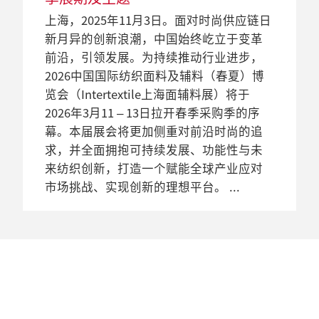
（Intertextile上海面辅料展）以“继续前
透过展会了解未来市场趋势、展示创新产
劲增长。加上两季展会的海外参与者均表
下，不少主要供应商已确认参展中国国际
行”为核心主题，阐释2024年春夏面辅料
品和推动长期合作关系。2019年春季的
上海，2025年11月3日。面对时尚供应链日
示展会已恢复到了顶峰状态，在此成功的
纺织布料及辅料（春夏）博览会
趋势。展会将于2023年3月8至10日在国家
Intertextile上海面辅料展将于2019年3月12
新月异的创新浪潮，中国始终屹立于变革
基础上，主办方宣布下一届Intertextile上海
（Intertextile上海面辅料展），展会将于
会展中心（上海）举行。参与者可于展会
至14日在国家会展中心（上海）举行，全
前沿，引领发展。为持续推动行业进步，
面辅料春夏展将于2025年3月11 – 13日隆重
2024 年 3 月 6至8 日在国家会展中心（上
现场的流行趋势区探索这一主题涵盖的四
球各地的纺织品供应商和买家都正为此积
2026中国国际纺织面料及辅料（春夏）博
举行。突显本届展会主题的亮点包括呈现
海）盛大举行。
大潮流趋势故事：回归大地、诗意感性、
极准备。随着每年展會的买家数量的稳步
览会（Intertextile上海面辅料展）将于
2026年春夏潮流的Intertextile流行趋势
小众另类及活力重启。
增长（2018春季展: 82,314名来自104个国
2026年3月11 – 13日拉开春季采购季的序
区、载誉归来的可持续发展专区和数字解
2023年9月26日
家和地区的买家，比2017年增加了
幕。本届展会将更加侧重对前沿时尚的追
决方案专区，以及主题更加丰富的同期活
Intertextile上海面辅料春夏展将为
15%），参展商对展会吸引大量优质观众的
求，并全面拥抱可持续发展、功能性与未
动。
全球纺织 产业链带来无限商机
2022年11月24日
能力充满信心。
来纺织创新，打造一个赋能全球产业应对
重点展商率先落实参与Intertextile
下届中国国际纺织面料及辅料（春夏）博
市场挑战、实现创新的理想平台。
上海面辅料展释放积极市场信号
览会(Intertextile上海面辅料)将于2024年3
中国国际纺织面料及辅料(春夏)博览会
月6日至8日在国家会展中心（上海）举
（Intertextile上海面辅料展）即将于2023
行。承接今年春夏展的良好势头, 作为名扬
年3月8至10日举行，主办方对确认参展的
全球的服装旗舰盛会，Intertextile上海面辅
优质参展商数量感到满意。法兰克福展览
料展将为整个纺织产业链提供展示创新产
（香港）有限公司副总经理佘诗慧女士表
品、发掘贸易商机、洞察前沿时尚趋势和
示：“一些国际纺织行业重点企业已率先
市场发展的绝佳契机。多年来，展会的成