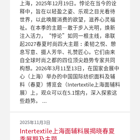
（Intertextile上海面辅料展）、中国国际纺
（Intertextile上海面辅料展）于3月10至12
景。 Intertextile上海面辅料春夏展已建立
上海，2025年12月19日。悖论在当今的诠
览会（Intertextile上海面辅料展）将于
会展中心（上海）5.1馆，Intertextile 潮流
织纱线（春夏）展览会（Yarnexpo春夏纱
日举行期间，观众可亲身触摸及感受参展
起服装采购全球旗舰的声誉，其各大产品
释中，旨在以轻盈之姿、乐观之目光看待
2025年3月11至13日举行，届时观众将能够
导向委员会成员 DONEGER | TOBE（美国纽
线展）、中国国际家用纺织品及辅料（春
商的面辅料如何传递安全感的讯息。
专区主题分明，从高端羊毛纺织品到原创
世界，以此唤醒消费的欲望，滋养心灵福
在国家会展中心（上海）5.1号馆內的流行
约）将负责将这一概念呈现于观众眼前。
夏）博览会（Intertextile上海家纺展）将调
印花设计，应有尽有，旨在打造一站式采
祉。在本季的主题—敢于步入光明，焕新
趋势区中，详细了解“简约”
整至2023年3月28至30日在国家会展中心
购平台，方便观众找到更多潜在业务伙
注入活力，“悖论”如同一根主线，串联
（SIMPLE）、“闯入”（HACKING）、
2020年12月17日
（上海）举办。这将给予广大海内外与会
伴，以此造福参展商和观众。今年春夏展
起2027春夏时尚四大主题︰柔韧之悦、憩
“调皮”（MISCHIEF）和“自由”
市场复苏及跨平台展会支持
2023年12月15日
人士更多准备时间，同时三展能获得更高
的产品专区和国家展团都有所扩大，证明
息写意、摄人芳华、礼赞匠心。它们由来
（FREEDOM）这四大关键趋势。
Intertextile上海面辅料于明年3月回
全球纺织业同仁积极备战 迎接
的业界参与度。三场展会原定于3月8至10
了展会越来越受到全球供应商的认可，视
自全球时尚之都的四位顶尖趋势专家共同
归
Intertextile上海面辅料春夏展采购
日举行。
这些专区展团为打入服装市场的门户。
构想。2026年3月11至13日，在国家会展中
机遇
2024年10月2日
随着中国国际纺织面料及辅料（秋冬）博
心（上海）举办的中国国际纺织面料及辅
Intertextile上海面辅料展公布春夏
览会（Intertextile上海面辅料展）于2020
上海, 2023年12月15日。随着全球展会业复
料（春夏）博览会（Intertextile上海面辅料
展会日期 延续2024春秋展会国际参
2022年12月15日
2018年12月21日
年9月圆满结束，下一届春夏展将于2021年
苏回暖，中国的纺织品及面辅料市场也迎
展）上，观众可以在5.1馆内，深入探索这
Intertextile 上海面辅料展揭示2024
Intertextile上海面辅料展新增展团
与度持续提升势头
3月10至12日在国家会展中心（上海）举
来了增长东风。2023 年，服装、鞋帽，以
些趋势。
年 春夏趋势 寄语“继续前行”
及更多辅料
行。展会将继续采取跨平台形式，结合实
上海，2024年10月2日。继年初中国国际纺
及纺织品的零售额按年跃升10.2%，反映出
经历一段时间的停摆，是时候重新审视生
体展会、线上平台和数码方案，从而支援
继2018春夏及秋冬中国国际纺织面料及辅
织面料及辅料（春夏）博览会（Intertextile
强劲消费需求[1] 。而根据同一统计，预计
2025年11月3日
活、颂赞多样性和倡导可持续发展的未
参展商于复苏中的中国纺织市场寻找商
料博览会（下称Intertextile上海面辅料展）
上海面辅料展）的国际观众人数翻倍之
国内服装出口也将于2024 年反弹，有利带
Intertextile上海面辅料展揭晓春夏
来。中国国际纺织面料及辅料(春夏)博览会
机。
大获成功之后，服装面辅料行业展望继续
后，在刚过去的秋冬展亦进一步实现了强
动整体经济增长。在连串利好消息的推动
季展期及主题