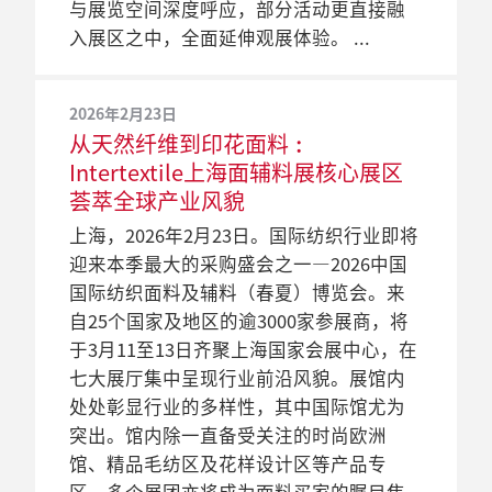
Intertextile 上海面辅料展同期活动
（Intertextile上海面辅料展）将于2022年4
续发展面料还是功能性面料等，都能在展
流导向指南以“融合混和”为题阐释季度
与展览空间深度呼应，部分活动更直接融
下行业发展新活力。
域。
——了解专家眼中的行业发展
2021春夏面辅料趋势突显“再生”
月14至16日举行，参与者可于展会的流行
会上找到。买家还可以利用参展商提供的
的流行趋势。在3月12日至14日其间，中国
入展区之中，全面延伸观展体验。
及“工艺”主题
中国国际纺织面料及辅料（春夏）博览会
趋势区了解更多有关这个主题的四个潮流
一系列灵活订单服务，包括定制服务、现
国际纺织面料及辅料（春夏）博览会
2025年2月19日
2024年2月23日
（Intertextile上海面辅料展）将于3月28至
趋势：生物—清澈、自然—和谐、虚拟—
货产品服务、小批量订单、现场剪样服务
Intertextile潮流导向委员会以“再生”为题
（Intertextile上海面辅料展）的参展商将在
创意设计及精品毛纺产品将在
Intertextile上海面辅料春夏展：国
2026年2月23日
30日在国家会展中心（上海）隆重启幕。
能量及地球—庆典。
等，以满足不同的采购需求。预计将有超
发布2021年春夏面辅料流行趋势。随着全
流行趋势区展出最新面料样品，而多场研
从天然纤维到印花面料︰
Intertextile上海面辅料春夏展上展
际展厅阵容鼎盛 六大洲450多家参展
届时海内外纺织业业界精英将借助展会契
过2,500家参展商参展，展览面积近16万平
球气候行动主义将令时尚产业得以再生，
讨会也将对2020年流行趋势进行深度剖
Intertextile上海面辅料展核心展区
现魅力 与其他国际品牌相映增辉
商共聚一堂
机再次齐聚上海，在三天展会期间尽情领
方米。
以及对高科技功能和文化工艺的需求增
析。此外，同期活动将分布在三个地点进
荟萃全球产业风貌
2022年1月6日
上海，2025年2月19日。在中国服装制造业
上海，2024 年 2 月 23 日。世界各地不计其
略时尚趋势及洞察创意理念，激发行业活
加，“再生”主题将涵盖四大潮流趋势：
行，各区针对特定主题，涉猎流行趋势、
春夏Intertextile上海纺织品展及
上海，2026年2月23日。国际纺织行业即将
中，进口纺织品通常被视为优质产品，因
数的供应商即将雄踞上海国家会展中心13
力韧性。与此同时逾35场高质量的研讨
简朴、保存、自发性及多样化。于2020年3
可持续发展以及商业策略。另设三大专题
yarnexpo纱线展新展期
2021年3月4日
迎来本季最大的采购盛会之一—2026中国
而带动国际面料、设计及款式需求高企。
个展厅，参加全球服装旗舰展Intertextile上
会、论坛及小组讨论将在对话纺织、热点
月11日至13日举办的中国国际纺织面料及
小组会议，内容丰富。
Intertextile上海面辅料展将于3月17
中国国际纺织面料及辅料（春夏）博览会
国际纺织面料及辅料（春夏）博览会。来
今年3月11至13日，国内买家将能到访中国
海面辅料春夏展和同场四个同期展会，展
交流以及论坛活动区缤纷上演，买家在采
辅料（春夏）博览会（下称Intertextile上海
至19日举办 成为全球纺织业春夏季
（Intertextile上海面辅料展）、中国国际家
自25个国家及地区的逾3000家参展商，将
国际纺织面料及辅料（春夏）博览会
示覆盖纤维、纱线、面料以至时装等全品
购之余，亦可踊跃参与以上同期活动，进
面辅料展）期间，设计师将利用参展商的
的主要商贸平台
2019年3月6日
用纺织品及辅料（春夏）博览会
于3月11至13日齐聚上海国家会展中心，在
（Intertextile上海面辅料展）的热门国际
类产品。而位于Intertextile上海面辅料春夏
一步丰富参观体验。
面辅料展示2021春夏流行趋势。
Intertextile上海面辅料展让采购变
（Intertextile上海家纺展）以及中国国际纺
作为全球知名的服装采购盛事，2021年中
七大展厅集中呈现行业前沿风貌。展馆内
馆，在相互紧邻的时尚欧洲馆、精品毛纺
展的国际展厅（5.1馆）将展示全球热门纺
得更灵活
织纱线（春夏）展览会（yarnexpo春夏纱
国国际纺织面料及辅料（春夏）博览会
处处彰显行业的多样性，其中国际馆尤为
区和花样设计区内采购一系列优质产品，
织品，并迎来一众来自埃塞俄比亚、印度
2023年3月3日
2019年12月10日
线展）将由2022年3月改为4月14至16日举
（Intertextile上海面辅料展）吸引了阵容多
为切合服装纺织业越来越多样化的采购需
突出。馆内除一直备受关注的时尚欧洲
包括图案印花、羊毛面料、棉质衬衫和配
尼西亚、秘鲁、新加坡、西班牙和瑞典等
Intertextile上海面辅料展汇聚全球
Intertextile上海面辅料展强势回归
行。三展将会继续与中国国际服装服饰博
元化的全球公司参与实体展会，把握正在
求，中国国际纺织面料及辅料（春夏）博
馆、精品毛纺区及花样设计区等产品专
件等。
新参展国家的企业 [1]，与同场多个国家和
纺织精品 精准产品分区提高采购效
观众数量连年递增
览会（CHIC）及PH Value中国国际针织
复苏的中国纺织品市场的商机。从最高端
览会（Intertextile上海面辅料展）也提供灵