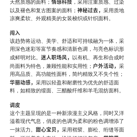
情感科技
天然质感的面料；
，采用注重质感、过染
神秘过去，
以及褪色和复古图案的面料；
采用质地
凉爽柔软、外观精美的女装梭织或针织面料。
闯入
该趋势将运动、美学、舒适和可持续融为一体，采
用深色迷彩等富节奏感和清新色调，与亮色标识形
迷人职场风，
成鲜明对比。
以有机、再生和合成时
户外活动，
尚面料为特色，兼顾性能和实用性；
采
用高品质、高功能性面料，简约精致又不失个性；
华丽动感，
采用以轻盈和耐磨性为优先的舒适面
料，如精致的缎面、三醋酸纤维和羊毛混纺面料。
调皮
这个主题呈现的是一种新浪漫主义风格，同时又洋
溢着现代气息，俏皮的色调为柔和的粉色调增添了
甜心宝贝，
一抹活力。
采用褶襞、膨松、绗缝等面