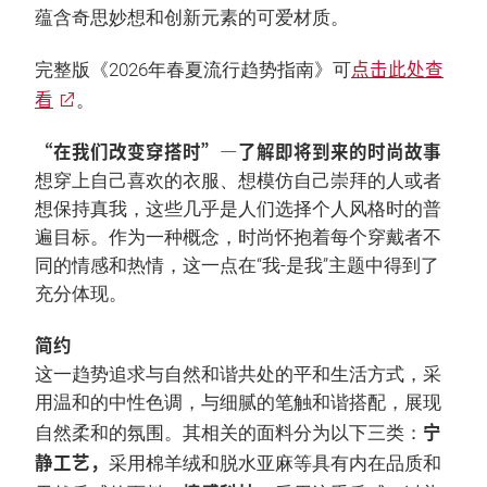
蕴含奇思妙想和创新元素的可爱材质。
点击此处查
完整版《2026年春夏流行趋势指南》可
看
。
“在我们改变穿搭时”—了解即将到来的时尚故事
想穿上自己喜欢的衣服、想模仿自己崇拜的人或者
想保持真我，这些几乎是人们选择个人风格时的普
遍目标。作为一种概念，时尚怀抱着每个穿戴者不
同的情感和热情，这一点在“我-是我”主题中得到了
充分体现。
简约
这一趋势追求与自然和谐共处的平和生活方式，采
用温和的中性色调，与细腻的笔触和谐搭配，展现
宁
自然柔和的氛围。其相关的面料分为以下三类：
静工艺，
采用棉羊绒和脱水亚麻等具有内在品质和