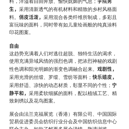
学院男
料，洋溢着自由奔放、愉快妩媚的气息；
生，
采用清新透气的有机材料和精致的乡村风格面
俏皮活泼，
料。
采用混合各类纤维所制成，多彩且
富玩味的面料，同时带有如儿童绘画般的纯真涂料
印花图案。
自由
这趋势充满着人们对逃往超脱、独特生活的渴求，
使用充满异域风情的强烈色调，把浓烈神秘的戏剧
戏剧性，
性色调和阳光明媚的渐变色调融合起来。
快乐嬉皮，
采用光滑的丝缎、罗缎、雪纺等面料；
宁
采用舒适、凉快的动态材质，彰显不同的个性；
静平和，
采用柔软细腻的面料，配以植绒工艺、精
致刺绣以及花鸟图案。
展会由法兰克福展览（香港）有限公司、中国国际
贸易促进委员会纺织行业分会及中国纺织信息中心