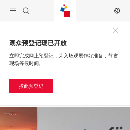
跳
过
搜
ZH
索
观众预登记现已开放
立即完成网上预登记，为入场观展作好准备，节省
媒体登记
2027年3月10至12日

中国，上海
现场等候时间。
按此预登记