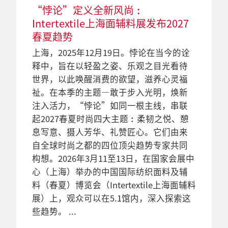
“悖论”定义全新风尚︰
Intertextile上海面辅料展发布2027
春夏趋势
上海，2025年12月19日。悖论在当今的诠
释中，旨在以轻盈之姿、乐观之目光看待
世界，以此唤醒消费的欲望，滋养心灵福
祉。在本季的主题—敢于步入光明，焕新
注入活力，“悖论”如同一根主线，串联
起2027春夏时尚四大主题︰柔韧之悦、憩
息写意、摄人芳华、礼赞匠心。它们由来
自全球时尚之都的四位顶尖趋势专家共同
构想。2026年3月11至13日，在国家会展中
心（上海）举办的中国国际纺织面料及辅
料（春夏）博览会（Intertextile上海面辅料
展）上，观众可以在5.1馆内，深入探索这
些趋势。