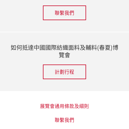
聯繫我們
如何抵達中國國際紡織面料及輔料(春夏)博
覽會
計劃行程
展覽會通用條款及細則
聯繫我們