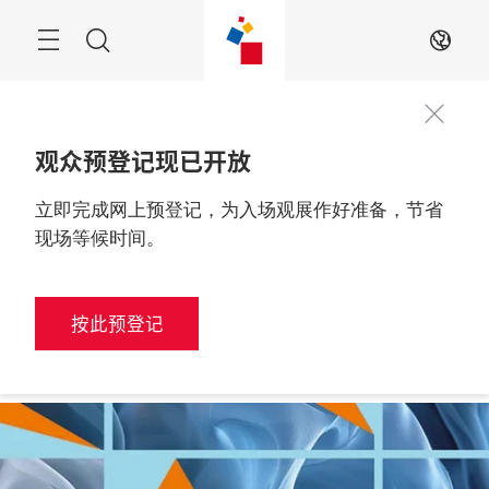
跳
过
搜
ZH
索
观众预登记现已开放
立即完成网上预登记，为入场观展作好准备，节省
更多信息
2027年3月10至12日

中国，上海
现场等候时间。
按此预登记