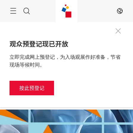
跳
过
搜
ZH
索
观众预登记现已开放
立即完成网上预登记，为入场观展作好准备，节省
更多信息
2027年3月10至12日

中国，上海
现场等候时间。
按此预登记