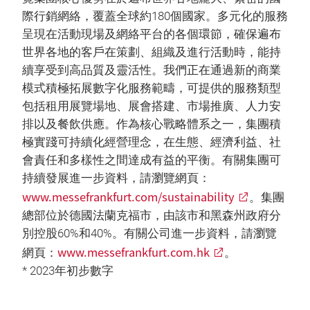
際行銷網絡，覆蓋全球約180個國家。多元化的服務
呈現在活動現場及網絡平台的各個環節，確保遍布
世界各地的客戶在策劃、組織及進行活動時，能持
續享受到高品質及靈活性。我們正在通過新的商業
模式積極拓展數字化服務範疇，可提供的服務類型
包括租用展覽場地、展會搭建、市場推廣、人力安
排以及餐飲供應。作為核心戰略體系之一，集團積
極實踐可持續化經營理念，在生態、經濟利益、社
會責任和多樣性之間達成有益的平衡。有關集團可
持續發展進一步資料，請瀏覽網頁：
www.messefrankfurt.com/sustainability
。集團
總部位於德國法蘭克福市，由該市和黑森州政府分
別控股60%和40%。有關公司進一步資料，請瀏覽
www.messefrankfurt.com.hk
網頁：
。
* 2023年初步數字