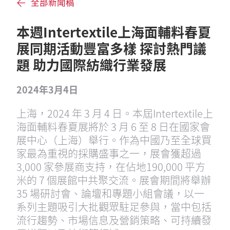
全部新聞稿
本週Intertextile上海面輔料春夏
展同期活動豐富多樣 探討熱門議
題 助力國際紡織行業發展
2024年3月4日
上海，2024 年 3 月 4 日。本屆Intertextile上
海面輔料春夏展將於 3 月 6 至 8 日在國家會
展中心（上海）舉行。作為中國乃至全球買
家最為重視的採購盛事之一，展會獲超過
3,000 家參展商支持，在佔地190,000 平方
米的 7 個展館中共聚交流。展會期間將舉辦
35 場研討會、論壇和專題小組會議，以一
系列主題吸引大批觀眾駐足參與，當中包括
流行趨勢、市場信息及營銷策略、可持續發