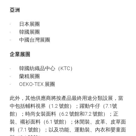
亞洲
‧ 日本展團
‧ 韓國展團
‧ 中國台灣展團
企業展團
‧ 韓國紡織品中心（KTC）
‧ 蘭精展團
‧ OEKO-TEX 展團
此外，其他供應商將按產品最終用途分類設展，當
中包括輔料視界（1.2 號館）；躍動牛仔（7.1號
館）；時尚女裝面料（6.2 號館和7.2 號館）；正
裝、襯衫面料（6.1 號館）；休閒裝、皮革、皮草面
料（7.1 號館）；以及功能、運動裝、內衣和嬰童面