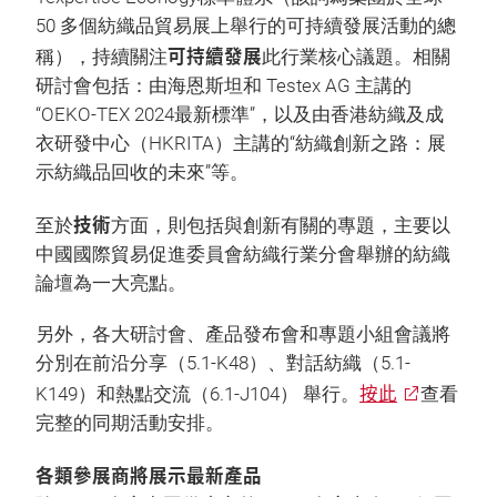
50 多個紡織品貿易展上舉行的可持續發展活動的總
可持續發展
稱），持續關注
此行業核心議題。相關
研討會包括：由海恩斯坦和 Testex AG 主講的
“OEKO-TEX 2024最新標準”，以及由香港紡織及成
衣研發中心（HKRITA）主講的“紡織創新之路：展
示紡織品回收的未來”等。
技術
至於
方面，則包括與創新有關的專題，主要以
中國國際貿易促進委員會紡織行業分會舉辦的紡織
論壇為一大亮點。
另外，各大研討會、產品發布會和專題小組會議將
分別在前沿分享（5.1-K48）、對話紡織（5.1-
按此
K149）和熱點交流（6.1-J104） 舉行。
查看
完整的同期活動安排。
各類參展商將展示最新產品