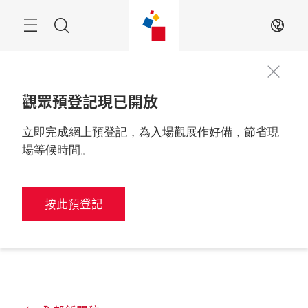
跳
過
搜
ZH
索
觀眾預登記現已開放
立即完成網上預登記，為入場觀展作好備，節省現
場等候時間。
按此預登記