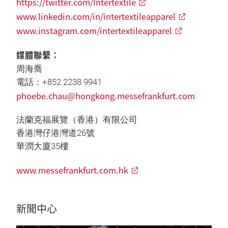
https://twitter.com/Intertextile
www.linkedin.com/in/intertextileapparel
www.instagram.com/intertextileapparel
媒體聯繫：
周海喬
電話：+852 2238 9941
phoebe.chau@hongkong.messefrankfurt.com
法蘭克福展覽（香港）有限公司
香港灣仔港灣道26號
華潤大廈35樓
www.messefrankfurt.com.hk
新聞中心