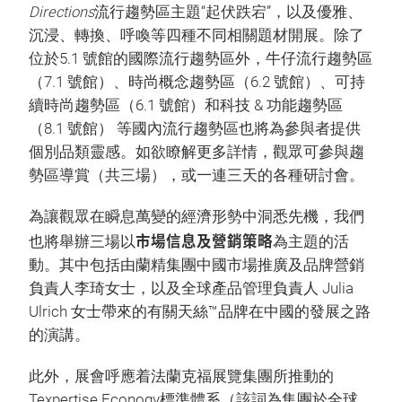
Directions
流行趨勢區主題“起伏跌宕”，以及優雅、
沉浸、轉換、呼喚等四種不同相關題材開展。除了
位於5.1 號館的國際流行趨勢區外，牛仔流行趨勢區
（7.1 號館）、時尚概念趨勢區（6.2 號館）、可持
續時尚趨勢區（6.1 號館）和科技 & 功能趨勢區
（8.1 號館） 等國內流行趨勢區也將為參與者提供
個別品類靈感。如欲瞭解更多詳情，觀眾可參與趨
勢區導賞（共三場），或一連三天的各種研討會。
為讓觀眾在瞬息萬變的經濟形勢中洞悉先機，我們
市場信息及營銷策略
也將舉辦三場以
為主題的活
動。其中包括由蘭精集團中國市場推廣及品牌營銷
負責人李琦女士，以及全球產品管理負責人 Julia
Ulrich 女士帶來的有關天絲™品牌在中國的發展之路
的演講。
此外，展會呼應着法蘭克福展覽集團所推動的
Texpertise Econogy標準體系（該詞為集團於全球