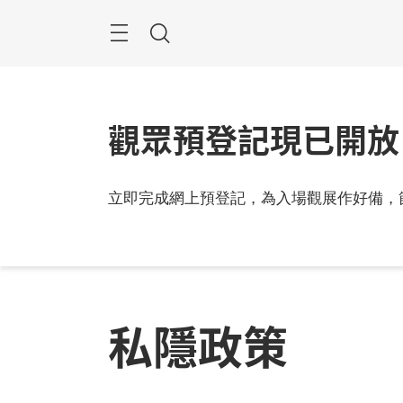
跳
過
搜
索
觀眾預登記現已開放
立即完成網上預登記，為入場觀展作好備，
私隱政策