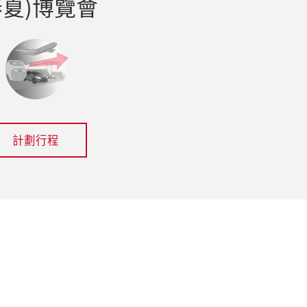
春夏)博覽會
計劃行程