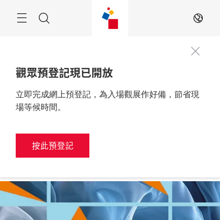
跳
過
搜
ZH
索
觀眾預登記現已開放
立即完成網上預登記，為入場觀展作好備，節省現
更多資訊
2027年3月10至12日

中國，上海
場等候時間。
按此預登記