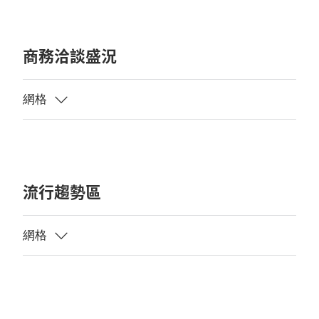
商務洽談盛況
流行趨勢區