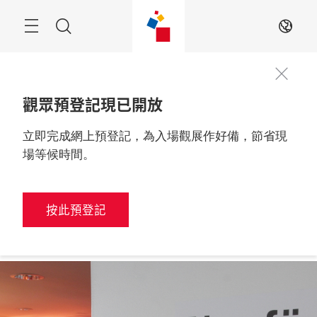
跳
過
搜
ZH
索
觀眾預登記現已開放
立即完成網上預登記，為入場觀展作好備，節省現
媒體登記
2027年3月10至12日

中國，上海
場等候時間。
按此預登記